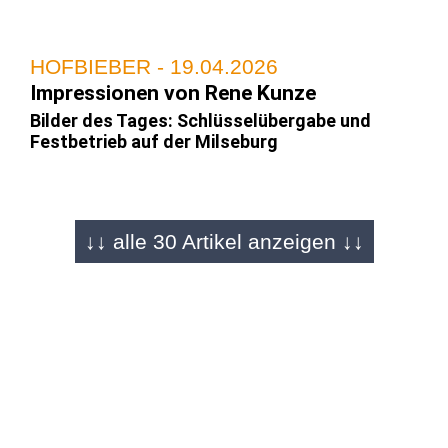
HOFBIEBER - 19.04.2026
Impressionen von Rene Kunze
Bilder des Tages: Schlüsselübergabe und
Festbetrieb auf der Milseburg
HOFBIEBER - 18.04.2026
↓↓ alle 30 Artikel anzeigen ↓↓
Ganzes Wochenende Festbetrieb
"Ein Stück Heimat ist zurück": Die
Milseburghütte öffnet wieder ihre Türen
HOFBIEBER - 18.04.2026
Impressionen von Tizia Wegfahrt
Feierliche Eröffnung auf 823 Metern: Endlich