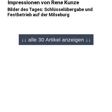
Impressionen von Rene Kunze
Bilder des Tages: Schlüsselübergabe und
Festbetrieb auf der Milseburg
HOFBIEBER - 18.04.2026
↓↓ alle 30 Artikel anzeigen ↓↓
Ganzes Wochenende Festbetrieb
"Ein Stück Heimat ist zurück": Die
Milseburghütte öffnet wieder ihre Türen
HOFBIEBER - 18.04.2026
Impressionen von Tizia Wegfahrt
Feierliche Eröffnung auf 823 Metern: Endlich
wieder Leben auf der Milseburg