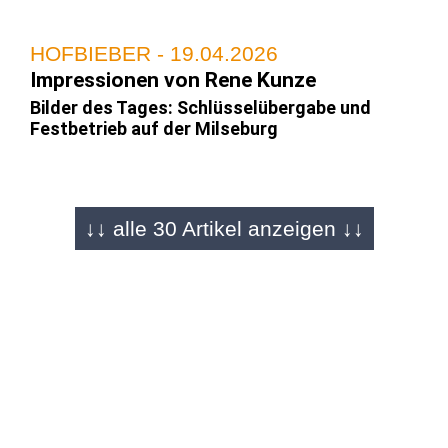
HOFBIEBER - 19.04.2026
Impressionen von Rene Kunze
Bilder des Tages: Schlüsselübergabe und
Festbetrieb auf der Milseburg
HOFBIEBER - 18.04.2026
↓↓ alle 30 Artikel anzeigen ↓↓
Ganzes Wochenende Festbetrieb
"Ein Stück Heimat ist zurück": Die
Milseburghütte öffnet wieder ihre Türen
HOFBIEBER - 18.04.2026
Impressionen von Tizia Wegfahrt
Feierliche Eröffnung auf 823 Metern: Endlich
wieder Leben auf der Milseburg