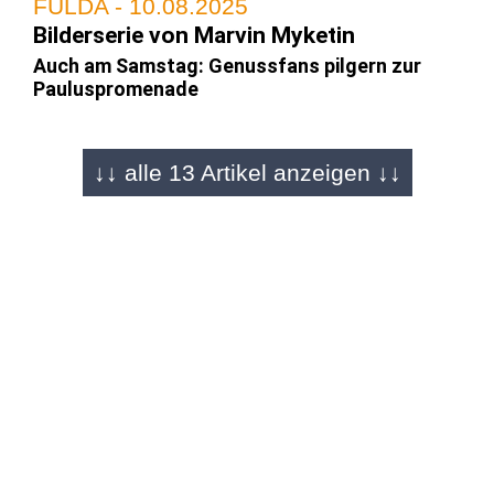
FULDA - 10.08.2025
Bilderserie von Marvin Myketin
Auch am Samstag: Genussfans pilgern zur
Pauluspromenade
↓↓ alle 13 Artikel anzeigen ↓↓
FULDA - 09.08.2025
Viele glückliche Gesichter
Genuss, Sonne, Stimmung: Festivalfreitag
lockt auf die Pauluspromenade
FULDA - 09.08.2025
Bildergalerie (2) von Carina Jirsch
Genussfestival am Freitag: Sommerabend mit
Musik, Wein und bester Stimmung