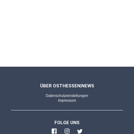
FULDA - 07.08.2025
Schlemmen, Schlendern, Genießen
Genussfestival begeistert mit traumhaftem
Sommerabend und feiner Küche
FULDA - 04.08.2025
"Wir freuen uns auf besseres Wetter"
Genussfestival in der Domstadt -
Organisatorin Lindner zieht erste Bilanz
ÜBER OSTHESSEN|NEWS
Datenschutzeinstellungen
FULDA - 02.08.2025
Impressum
Bilderserie (1) von Marvin Myketin
Angenehmes Schlemmen: Genussfestival mit
FOLGE UNS
"Sabho" und "Prime Time Trio"