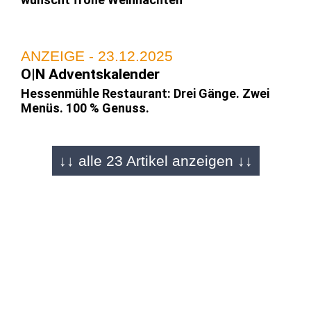
ANZEIGE - 23.12.2025
O|N Adventskalender
Hessenmühle Restaurant: Drei Gänge. Zwei
Menüs. 100 % Genuss.
↓↓ alle 23 Artikel anzeigen ↓↓
ANZEIGE - 22.12.2025
O|N Adventskalender
Gesegnete Weihnachten wünscht RENSCH-
HAUS
ANZEIGE - 21.12.2025
O|N Adventskalender
Christnacht mit Freunden – musikalischer