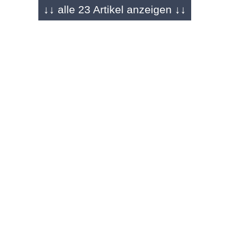
↓↓ alle 23 Artikel anzeigen ↓↓
ANZEIGE - 22.12.2025
O|N Adventskalender
Gesegnete Weihnachten wünscht RENSCH-
HAUS
ANZEIGE - 21.12.2025
O|N Adventskalender
Christnacht mit Freunden – musikalischer
Abend in St. Bonifatius
ANZEIGE - 20.12.2025
O|N Adventskalender
Das Geschenk, das alle Wünsche erfüllt –
Gutscheine für das Esperanto Fulda