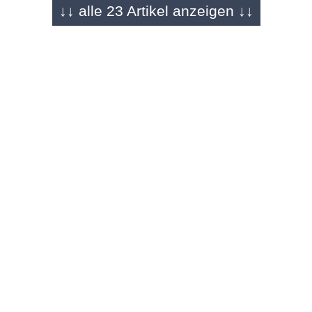
↓↓ alle 23 Artikel anzeigen ↓↓
ANZEIGE - 22.12.2025
O|N Adventskalender
Gesegnete Weihnachten wünscht RENSCH-
HAUS
ANZEIGE - 21.12.2025
O|N Adventskalender
Christnacht mit Freunden – musikalischer
Abend in St. Bonifatius
ANZEIGE - 20.12.2025
O|N Adventskalender
Das Geschenk, das alle Wünsche erfüllt –
Gutscheine für das Esperanto Fulda