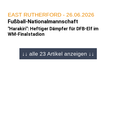
EAST RUTHERFORD - 26.06.2026
Fußball-Nationalmannschaft
"Harakiri": Heftiger Dämpfer für DFB-Elf im
WM-Finalstadion
↓↓ alle 23 Artikel anzeigen ↓↓
REGION - 26.06.2026
Ohne Druck gegen Ecuador
Gruppensieg schon sicher: Folgt jetzt der
perfekte WM-Auftakt?
REGION - 26.06.2026
WM-Fieber in Osthessen
Deutschland gegen Ecuador: Wir suchen Ihre
schönsten Fan-Momente