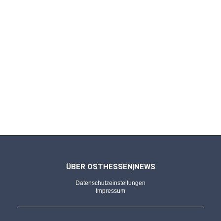
FULDA - 26.06.2026
Bildergalerie von Rene Kunze
Deutschland unterliegt Ecuador - Fans beim
Public Viewing im Bermuda Dreieck
TORONTO - 21.06.2026
Elfenbeinküste fightet stark!
Der Joker sticht doppelt! Deniz Undav erlöst
die Nationalmannschaft spät
ÜBER OSTHESSEN|NEWS
Datenschutzeinstellungen
FULDA - 21.06.2026
Impressum
Impressionen von Felix Weigl
WM-Fieber im K-Zentrum: Fußballfans