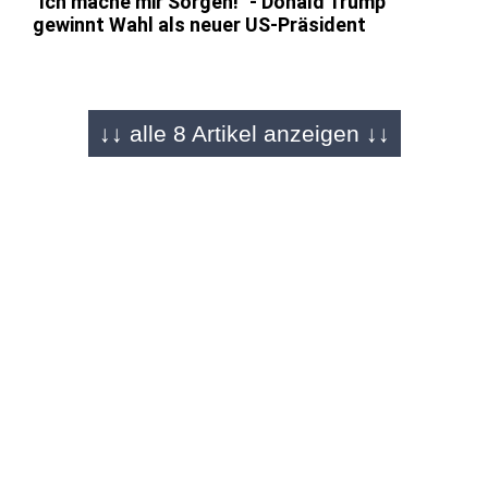
"Ich mache mir Sorgen!" - Donald Trump
gewinnt Wahl als neuer US-Präsident
WASHINGTON/WEST PALM BEACH -
↓↓ alle 8 Artikel anzeigen ↓↓
06.11.2024
US-Wahl
Amerika hat sich entschieden: Donald Trump
wieder Präsident
WASHINGTON - 06.11.2024
US-Wahl
Trump kommt Sieg bei US-
Präsidentschaftswahl näher
BERLIN - 06.11.2024