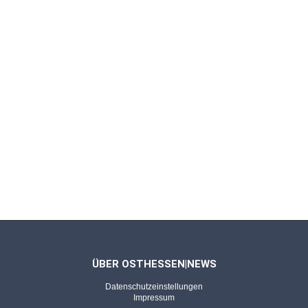
Lkw auf der A7
HAUNETAL - 25.01.2024
A7-Vollsperrung aufgehoben
Lkw unter Beschuss - Suche nach
Patronenhülsen verlief ohne Erfolg
ÜBER OSTHESSEN|NEWS
Datenschutzeinstellungen
Impressum