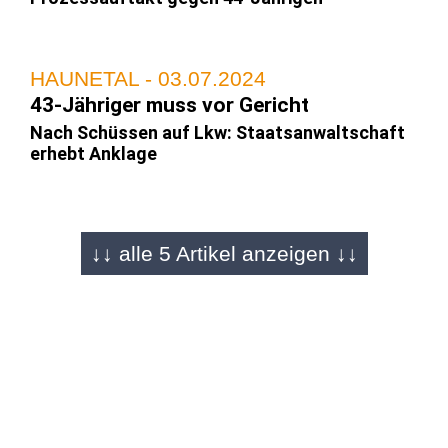
HAUNETAL - 03.07.2024
43-Jähriger muss vor Gericht
Nach Schüssen auf Lkw: Staatsanwaltschaft
erhebt Anklage
HAUNETAL - 16.02.2024
↓↓ alle 5 Artikel anzeigen ↓↓
SEK fasst ihn in Niedersachsen!
Nach Schuss auf Lkw auf der A7:
Tatverdächtiger aus Rumänien (43) in Haft
HAUNETAL - 07.02.2024
Blauer Sattelzug gesucht
Erneuter Zeugenaufruf zur Schussabgabe auf