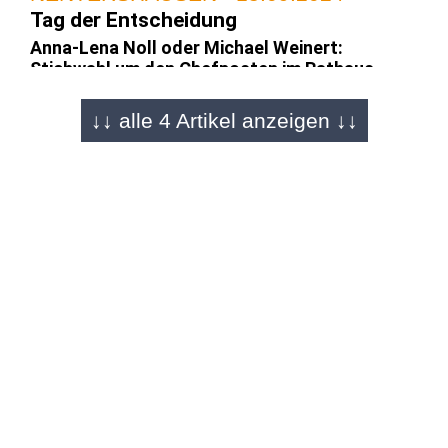
Tag der Entscheidung
Anna-Lena Noll oder Michael Weinert:
Stichwahl um den Chefposten im Rathaus
↓↓ alle 4 Artikel anzeigen ↓↓
NENTERSHAUSEN - 11.09.2024
Bürgermeister-Stichwahl (2)
Michael Weinert (50, unabhängig): "In
Nentershausen will man Veränderungen"
NENTERSHAUSEN - 02.09.2024
Bilderserie vom Sonntagabend
Weder Michael Weinert noch Anna-Lena Noll
erreichen notwendige 50 Prozent