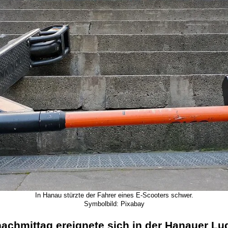
In Hanau stürzte der Fahrer eines E-Scooters schwer.
Symbolbild: Pixabay
hmittag ereignete sich in der Hanauer Ludw