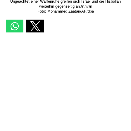
Ungeachtet einer Waffenruhe greifen sich Israel und die Hisbollah
weiterhin gegenseitig an.\r\n\r\n
Foto: Mohammed Zaatari/AP/dpa