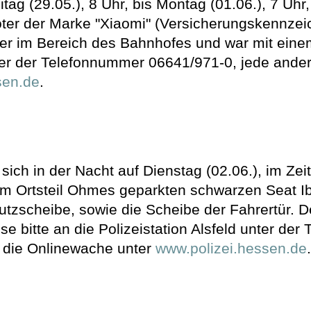
g (29.05.), 8 Uhr, bis Montag (01.06.), 7 Uhr
ter der Marke "Xiaomi" (Versicherungskennzei
er im Bereich des Bahnhofes und war mit einem
ter der Telefonnummer 06641/971-0, jede andere
sen.de
.
h in der Nacht auf Dienstag (02.06.), im Zei
 im Ortsteil Ohmes geparkten schwarzen Seat Ib
utzscheibe, sowie die Scheibe der Fahrertür.
se bitte an die Polizeistation Alsfeld unter de
r die Onlinewache unter
www.polizei.hessen.de
.