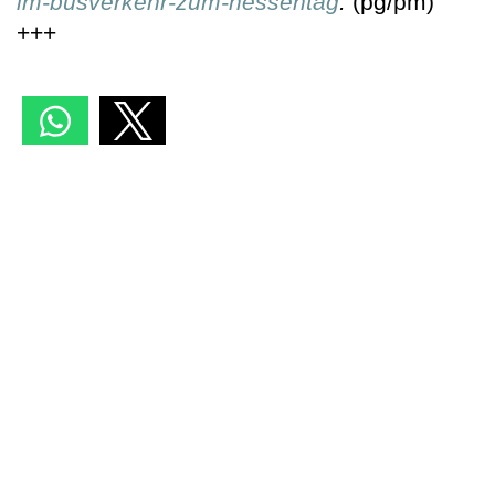
im-busverkehr-zum-hessentag
.
(pg/pm)
+++