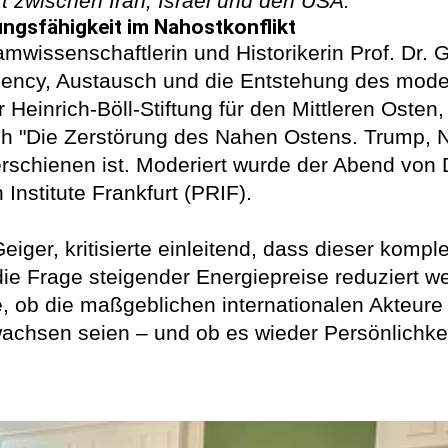
kt zwischen Iran, Israel und den USA.
ngsfähigkeit im Nahostkonflikt
amwissenschaftlerin und Historikerin Prof. Dr. 
gency, Austausch und die Entstehung des moder
 Heinrich-Böll-Stiftung für den Mittleren Osten,
 "Die Zerstörung des Nahen Ostens. Trump, N
rschienen ist. Moderiert wurde der Abend von 
Institute Frankfurt (PRIF).
ger, kritisierte einleitend, dass dieser komplex
 die Frage steigender Energiepreise reduziert 
 ob die maßgeblichen internationalen Akteure d
achsen seien – und ob es wieder Persönlichkei