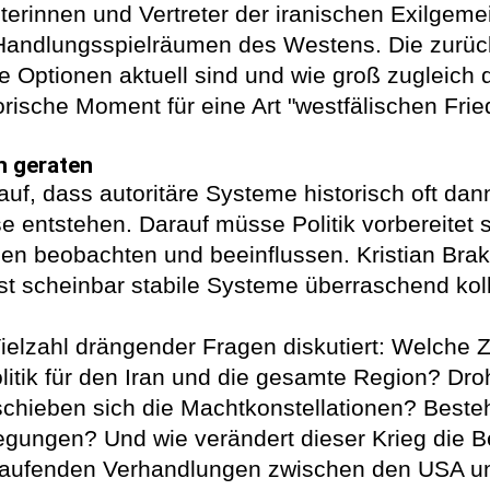
terinnen und Vertreter der iranischen Exilgem
 Handlungsspielräumen des Westens. Die zurü
e Optionen aktuell sind und wie groß zugleich d
orische Moment für eine Art "westfälischen Fr
n geraten
uf, dass autoritäre Systeme historisch oft da
e entstehen. Darauf müsse Politik vorbereitet 
n beobachten und beeinflussen. Kristian Brake
st scheinbar stabile Systeme überraschend kol
elzahl drängender Fragen diskutiert: Welche Z
itik für den Iran und die gesamte Region? Dro
chieben sich die Machtkonstellationen? Besteht
egungen? Und wie verändert dieser Krieg die 
e laufenden Verhandlungen zwischen den USA u