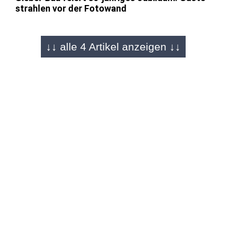
strahlen vor der Fotowand
↓↓ alle 4 Artikel anzeigen ↓↓
EITERFELD - 02.09.2025
"Vorbild für Region und Gesellschaft"
Stolzes Jubiläum, große Party: 80 Jahre
Giebel-Unternehmensgruppe
EITERFELD - 02.09.2025
Bildergalerie von Laura Struppe
Strahlende Gesichter vor der Fotowand: 80
Jahre Giebel-Bau