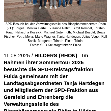
SPD-Besuch bei der Verwaltungsstelle des Biosphärenreservats Rhön
(v.l.): Jörges, Monika Oertel, Susanne Rahm, Birgit Kömpel, Torsten
Raab, Natascha Kossick, Michael Gutermuth, Michael Busold, Beate
Fischer, Petra Menz, Mario Wagner, Tanja Hartdegen, Julius Vogel, Rolf
Banik, Margarete Trinath, Rieke Trittin.
Fotos: SPD-Kreistagsfraktion Fulda
11.08.2025 /
HILDERS (RHÖN)
-
Im
Rahmen ihrer Sommertour 2025
besuchte die SPD-Kreistagsfraktion
Fulda gemeinsam mit der
Landtagsabgeordneten Tanja Hartdegen
und Mitgliedern der SPD-Fraktion aus
Gersfeld und Ehrenberg die
Verwaltungsstelle des
Biosphärenreservats Rhön in Hilders