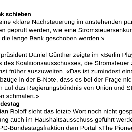
nk schieben
f eine «klare Nachsteuerung im anstehenden pa
ten geprüft werden, wie eine Stromsteuersenku
uf die lange Bank geschoben werden.»
rpräsident Daniel Günther zeigte im «Berlin Pl
s des Koalitionsausschusses, die Stromsteuer
hst früher auszuweiten. «Das ist zumindest eine
bzüge in der B-Note, dass es bei der Frage nich
 auf das Regierungsbündnis von Union und SPD
n schmälert.»
ndestag
an Roloff sieht das letzte Wort noch nicht gesp
ung auch im Haushaltsausschuss geführt werde
 SPD-Bundestagsfraktion dem Portal «The Pionee