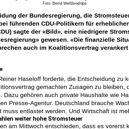
Foto: Bernd Weißbrod/dpa
idung der Bundesregierung, die Stromsteuer 
t bei führenden CDU-Politikern für erheblic
U) sagte der «Bild», eine niedrigere Stromst
sregierung» gewesen. «Die finanzielle Situ
prechen auch im Koalitionsvertrag verankert
ie
iner Haseloff forderte, die Entscheidung zu ko
litionsvertrag gemachten Zusagen zu bleiben, d
 Dazu gehören auch private Haushalte wie H
hen Presse-Agentur. Deutschland brauche Wach
 muss entlastet werden. Und Wirtschaft ist meh
zahlen weiter hohe Stromsteuer
en am Mittwoch entschieden, dass es vorerst 