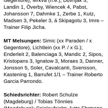
Gegentore), Mrkva (n.e.); Duvnjak 5,
Landin 1, Överby, Wiencek 4, Pabst,
Johansson 7, Dahmke 1, Zerbe 1, Kutz,
Madsen 3, Pekeler 3, á Skipagotu 3, Imre –
Trainer Filip Jicha.
MT Melsungen:
Simic (xx Paraden / x
Gegentore), Lichtlein (xx P. / x G.);
Enderleit 2, Balenciaga 3, Mandic 2, Sipos,
Kristopans 3, Ignatow 3, Moraes 3, Danner,
Jonsson 5, Soler, Cavalcanti, Svensson,
Kastening 1, Barrufet 1/1 – Trainer Roberto
Garcia Parrondo.
Schiedsrichter:
Robert Schulze
(Magdeburg) / Tobias Tönnies