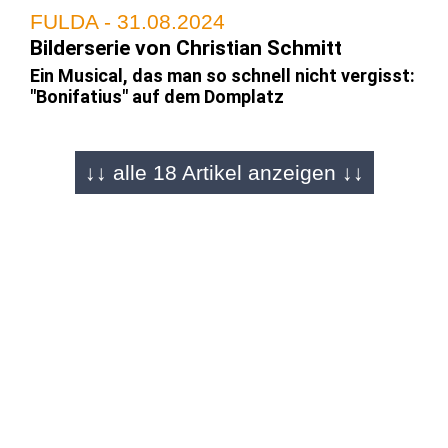
FULDA - 31.08.2024
Bilderserie von Christian Schmitt
Ein Musical, das man so schnell nicht vergisst:
"Bonifatius" auf dem Domplatz
↓↓ alle 18 Artikel anzeigen ↓↓
FULDA - 31.08.2024
Musical-Gala für den Hessentag 2026
geplant
Hervorragende Bilanz! "Der Musical-Sommer
macht Fulda überregional bekannt"
FULDA - 30.08.2024
Bilderserie von Martin Engel
Bonifatius-Musical auf dem Domplatz: Das
besondere Sommer-Erlebnis