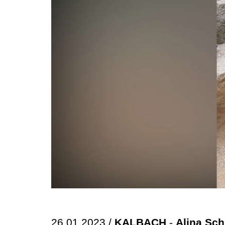
26.01.2023 /
KALBACH
-
Alina Schu