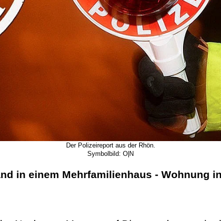
Der Polizeireport aus der Rhön.
Symbolbild: O|N
nd in einem Mehrfamilienhaus - Wohnung in