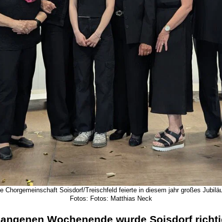
e Chorgemeinschaft Soisdorf/Treischfeld feierte in diesem jahr großes Jubil
Fotos: Fotos: Matthias Neck
angenen Wochenende wurde Soisdorf richtig 