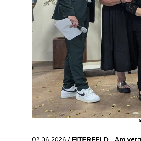
Di
02.06.2026 /
EITERFELD
-
Am verg