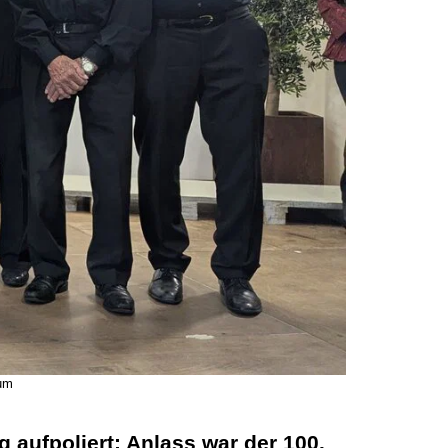
äum
aufpoliert: Anlass war der 100.