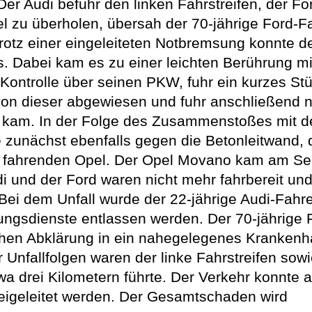
Der Audi befuhr den linken Fahrstreifen, der F
l zu überholen, übersah der 70-jährige Ford-F
otz einer eingeleiteten Notbremsung konnte der
. Dabei kam es zu einer leichten Berührung mi
trolle über seinen PKW, fuhr ein kurzes Stück 
 von dieser abgewiesen und fuhr anschließend 
 kam. In der Folge des Zusammenstoßes mit de
te zunächst ebenfalls gegen die Betonleitwand,
fahrenden Opel. Der Opel Movano kam am Seite
udi und der Ford waren nicht mehr fahrbereit u
Bei dem Unfall wurde der 22-jährige Audi-Fahre
ngsdienste entlassen werden. Der 70-jährige F
schen Abklärung in ein nahegelegenes Krankenh
r Unfallfolgen waren der linke Fahrstreifen sowi
wa drei Kilometern führte. Der Verkehr konnte
rbeigeleitet werden. Der Gesamtschaden wird