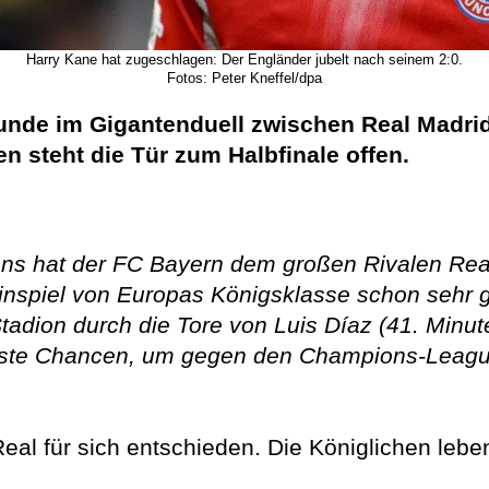
Harry Kane hat zugeschlagen: Der Engländer jubelt nach seinem 2:0.
Fotos: Peter Kneffel/dpa
Runde im Gigantenduell zwischen Real Madri
 steht die Tür zum Halbfinale offen.
ns hat der FC Bayern dem großen Rivalen Rea
-Hinspiel von Europas Königsklasse schon seh
adion durch die Tore von Luis Díaz (41. Minute
este Chancen, um gegen den Champions-League
Real für sich entschieden. Die Königlichen le