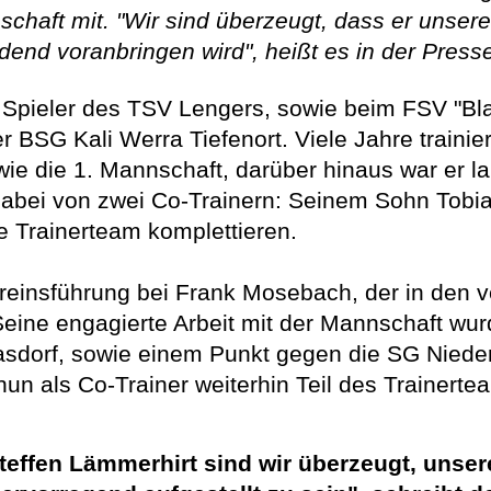
chaft mit. "Wir sind überzeugt, dass er unse
dend voranbringen wird", heißt es in der Press
r Spieler des TSV Lengers, sowie beim FSV "Bl
 BSG Kali Werra Tiefenort. Viele Jahre trainie
 die 1. Mannschaft, darüber hinaus war er la
 dabei von zwei Co-Trainern: Seinem Sohn Tobi
Trainerteam komplettieren.
Vereinsführung bei Frank Mosebach, der in de
 Seine engagierte Arbeit mit der Mannschaft wu
asdorf, sowie einem Punkt gegen die SG Niede
un als Co-Trainer weiterhin Teil des Trainertea
effen Lämmerhirt sind wir überzeugt, unsere