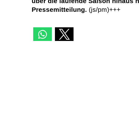
über die laufende Saison hinaus h
Pressemitteilung.
(js/pm)+++