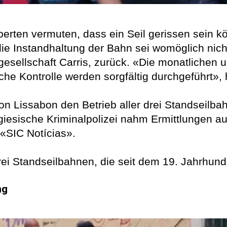
rten vermuten, dass ein Seil gerissen sein kö
ie Instandhaltung der Bahn sei womöglich nic
gesellschaft Carris, zurück. «Die monatlichen 
e Kontrolle werden sorgfältig durchgeführt», h
von Lissabon den Betrieb aller drei Standseilb
ugiesische Kriminalpolizei nahm Ermittlungen a
 «SIC Notícias».
rei Standseilbahnen, die seit dem 19. Jahrhund
ng