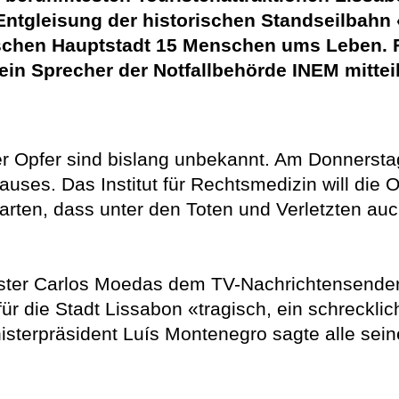
 Entgleisung der historischen Standseilbah
ischen Hauptstadt 15 Menschen ums Leben.
e ein Sprecher der Notfallbehörde INEM mitteil
 der Opfer sind bislang unbekannt. Am Donnerst
uses. Das Institut für Rechtsmedizin will die
arten, dass unter den Toten und Verletzten au
ister Carlos Moedas dem TV-Nachrichtensender 
für die Stadt Lissabon «tragisch, ein schreckli
nisterpräsident Luís Montenegro sagte alle sein