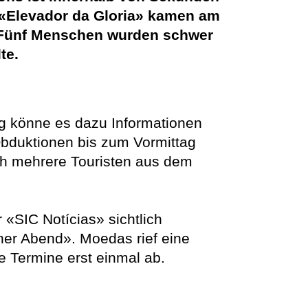
n «Elevador da Gloria» kamen am
 Fünf Menschen wurden schwer
te.
ag könne es dazu Informationen
 Obduktionen bis zum Vormittag
ch mehrere Touristen aus dem
«SIC Notícias» sichtlich
cher Abend». Moedas rief eine
e Termine erst einmal ab.