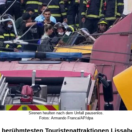
Sirenen heulten nach dem Unfall pausenlos.
Fotos: Armando Franca/AP/dpa
r berühmtesten Touristenattraktionen Lissab