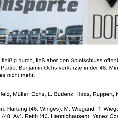
 fleißig durch, ließ aber den Spielschluss off
Partie. Benjamin Ochs verkürzte in der 48. Mi
 es nicht mehr.
eld, Müller, Ochs, L. Budenz, Haas, Ruppert, K
n, Hartung (46. Winges), M. Wiegand, T. Wiega
d (48. Ay), Reith (46. Hennighausen), Yanez Co