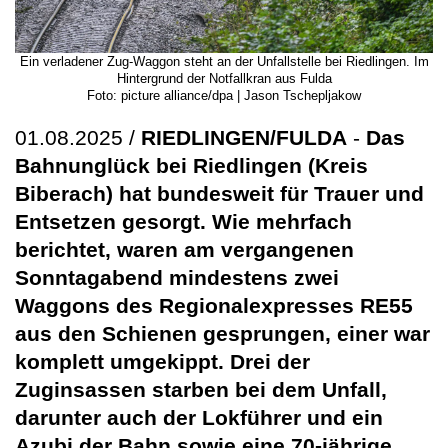
Ein verladener Zug-Waggon steht an der Unfallstelle bei Riedlingen. Im
Hintergrund der Notfallkran aus Fulda
Foto: picture alliance/dpa | Jason Tschepljakow
01.08.2025 /
RIEDLINGEN/FULDA
-
Das
Bahnunglück bei Riedlingen (Kreis
Biberach) hat bundesweit für Trauer und
Entsetzen gesorgt. Wie mehrfach
berichtet, waren am vergangenen
Sonntagabend mindestens zwei
Waggons des Regionalexpresses RE55
aus den Schienen gesprungen, einer war
komplett umgekippt. Drei der
Zuginsassen starben bei dem Unfall,
darunter auch der Lokführer und ein
Azubi der Bahn sowie eine 70-jährige